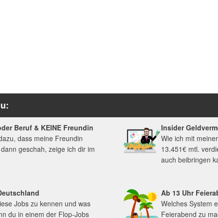
Du:
oder Beruf & KEINE Freundin
Insider Geldver
 dazu, dass meine Freundin
Wie ich mit meine
 dann geschah, zeige ich dir im
13.451€ mtl. verdi
auch beibringen k
 Deutschland
Ab 13 Uhr Feier
 diese Jobs zu kennen und was
Welches System e
n du in einem der Flop-Jobs
Feierabend zu ma