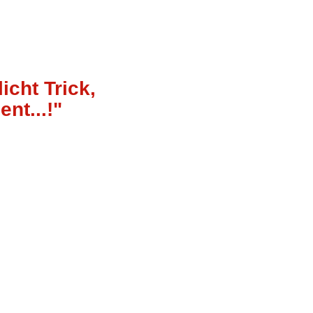
icht Trick,
nt...!"