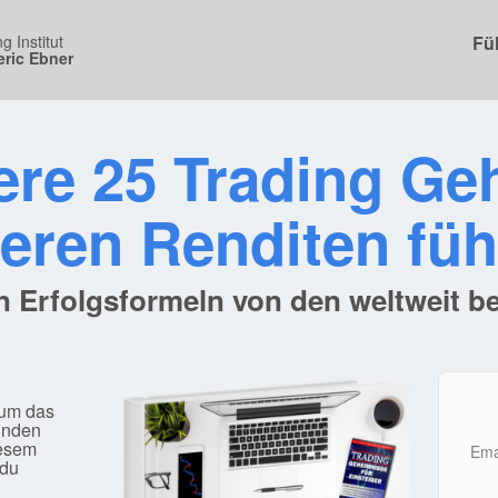
 Institut
Fü
eric Ebner
ere 25 Trading Ge
eren Renditen führ
n Erfolgsformeln von den weltweit b
 um das
unden
iesem
Ema
 du